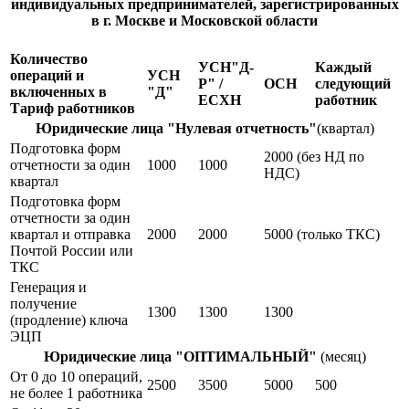
индивидуальных предпринимателей, зарегистрированных
в г. Москве и Московской области
Количество
УСН"Д-
Каждый
операций и
УСН
Р" /
ОСН
следующий
включенных в
"Д"
ЕСХН
работник
Тариф работников
Юридические лица "Нулевая отчетность"
(квартал)
Подготовка форм
2000 (без НД по
отчетности за один
1000
1000
НДС)
квартал
Подготовка форм
отчетности за один
квартал и отправка
2000
2000
5000 (только ТКС)
Почтой России или
ТКС
Генерация и
получение
1300
1300
1300
(продление) ключа
ЭЦП
Юридические лица "ОПТИМАЛЬНЫЙ"
(месяц)
От 0 до 10 операций,
2500
3500
5000
500
не более 1 работника