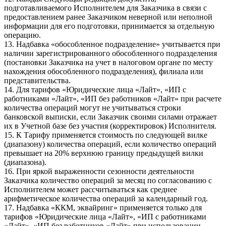
подготавливаемого Исполнителем для Заказчика в связи с
предоставлением ранее Заказчиком неверной или неполной
информации для его подготовки, принимается за отдельную
операцию.
13. Надбавка «обособленное подразделение» учитывается при
наличии зарегистрированного обособленного подразделения
(постановки Заказчика на учет в налоговом органе по месту
нахождения обособленного подразделения), филиала или
представительства.
14. Для тарифов «Юридические лица «Лайт», «ИП с
работниками «Лайт», «ИП без работников «Лайт» при расчете
количества операций могут не учитываться строки
банковской выписки, если Заказчик своими силами отражает
их в Учетной базе без участия (корректировок) Исполнителя.
15. К Тарифу применяется стоимость по следующей вилке
(диапазону) количества операций, если количество операций
превышает на 20% верхнюю границу предыдущей вилки
(диапазона).
16. При яркой выраженности сезонности деятельности
Заказчика количество операций за месяц по согласованию с
Исполнителем может рассчитываться как среднее
арифметическое количества операций за календарный год.
17. Надбавка «ККМ, эквайринг» применяется только для
тарифов «Юридические лица «Лайт», «ИП с работниками
«Лайт», «ИП без работников «Лайт» при использовании