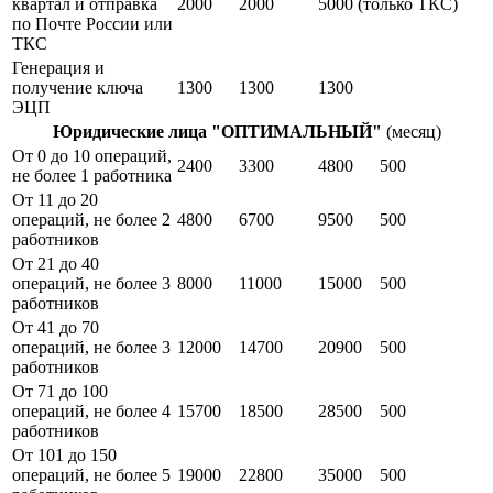
квартал и отправка
2000
2000
5000 (только ТКС)
по Почте России или
ТКС
Генерация и
получение ключа
1300
1300
1300
ЭЦП
Юридические лица "ОПТИМАЛЬНЫЙ"
(месяц)
От 0 до 10 операций,
2400
3300
4800
500
не более 1 работника
От 11 до 20
операций, не более 2
4800
6700
9500
500
работников
От 21 до 40
операций, не более 3
8000
11000
15000
500
работников
От 41 до 70
операций, не более 3
12000
14700
20900
500
работников
От 71 до 100
операций, не более 4
15700
18500
28500
500
работников
От 101 до 150
операций, не более 5
19000
22800
35000
500