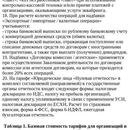
контрольно-кассовой техники и/или приеме платежей с
организациями, оказывающими услуги эквайринга.
18. При расчете количества операций для надбавки
«Экспортные / импортные / валютные операции»
учитываются:
- строка банковской выписки по рублевому банковскому счету
с конвертацией денежных средств (обмен валюты);
- строка банковской выписки, отражающая поступление или
списание денежных средств по договорам с иностранными
контрагентами, а также при выплате (получении) дивидендов.
19. Надбавка «Договоры комиссии / агентские» применяется
при осуществлении Заказчиком деятельности по договорам
комиссии или агентским договорам, на которые приходится
более 20% всех операций.
20. На тарифе «Юридические лица «Нулевая отчетность» в
комплект составляемой (направляемой) в государственные
органы отчетности входят следующие формы: налоговые
декларации по НДС, налогу на прибыль организаций,
единому налогу, уплачиваемому в связи с применением УСН,
налоговая декларация по ЕСХН, Расчет по страховым
взносам, форма 4-ФСС, форма 6-НДФЛ, ежегодная
бухгалтерская отчетность.
Таблица 1. Базовая стоимость тарифов для организаций и