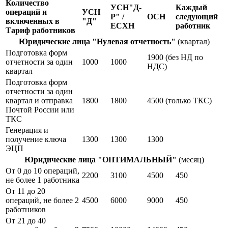
Количество
УСН"Д-
Каждый
операций и
УСН
Р" /
ОСН
следующий
включенных в
"Д"
ЕСХН
работник
Тариф работников
Юридические лица "Нулевая отчетность"
(квартал)
Подготовка форм
1900 (без НД по
отчетности за один
1000
1000
НДС)
квартал
Подготовка форм
отчетности за один
квартал и отправка
1800
1800
4500 (только ТКС)
Почтой России или
ТКС
Генерация и
получение ключа
1300
1300
1300
ЭЦП
Юридические лица "ОПТИМАЛЬНЫЙ"
(месяц)
От 0 до 10 операций,
2200
3100
4500
450
не более 1 работника
От 11 до 20
операций, не более 2
4500
6000
9000
450
работников
От 21 до 40