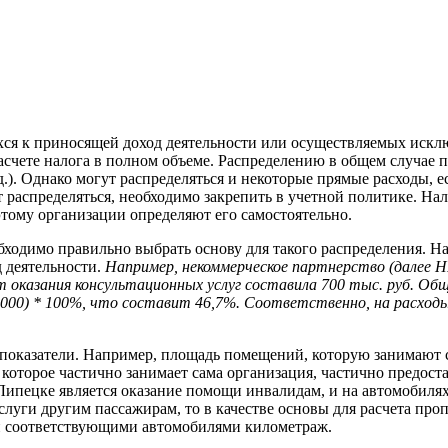
ихся к приносящей доход деятельности или осуществляемых исклю
счете налога в полном объеме. Распределению в общем случае п
д.). Однако могут распределяться и некоторые прямые расходы, 
т распределяться, необходимо закрепить в учетной политике. Н
этому организации определяют его самостоятельно.
бходимо правильно выбрать основу для такого распределения. 
 деятельности.
Например, некоммерческое партнерство (далее Н
 от оказания консультационных услуг составила 700 тыс. руб. О
0 000) * 100%, что составит 46,7%. Соответственно, на расход
е показатели. Например, площадь помещений, которую занимают
 которое частично занимает сама организация, частично предоста
Липецке
является оказание помощи инвалидам, и на автомобилях
услуги другим пассажирам, то в качестве основы для расчета пр
й соответствующими автомобилями километраж.