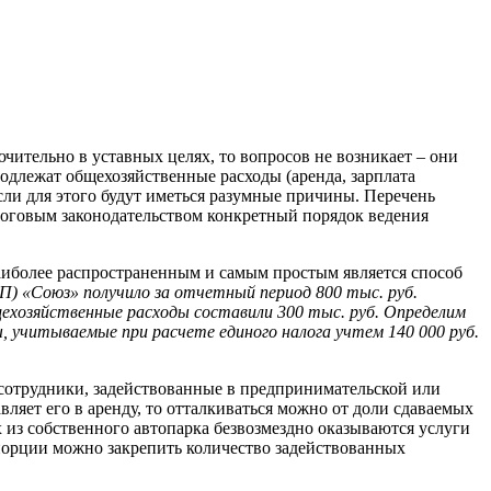
чительно в уставных целях, то вопросов не возникает – они
одлежат общехозяйственные расходы (аренда, зарплата
если для этого будут иметься разумные причины. Перечень
алоговым законодательством конкретный порядок ведения
Наиболее распространенным и самым простым является способ
П) «Союз» получило за отчетный период 800 тыс. руб.
бщехозяйственные расходы составили 300 тыс. руб. Определим
ы, учитываемые при расчете единого налога учтем 140 000 руб.
 сотрудники, задействованные в предпринимательской или
вляет его в аренду, то отталкиваться можно от доли сдаваемых
 из собственного автопарка безвозмездно оказываются услуги
опорции можно закрепить количество задействованных