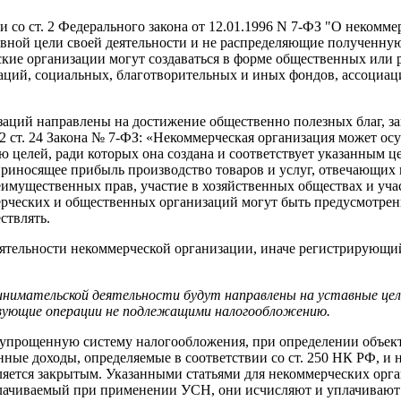
и со ст. 2 Федерального закона от 12.01.1996 N 7-ФЗ "О некомм
вной цели своей деятельности и не распределяющие полученную
кие организации могут создаваться в форме общественных или 
ций, социальных, благотворительных и иных фондов, ассоциаци
изаций направлены на достижение общественно полезных благ, з
. 2 ст. 24 Закона № 7-ФЗ: «Некоммерческая организация может
 целей, ради которых она создана и соответствует указанным цел
риносящее прибыль производство товаров и услуг, отвечающих 
мущественных прав, участие в хозяйственных обществах и участ
ческих и общественных организаций могут быть предусмотрены 
ствлять.
ятельности некоммерческой организации, иначе регистрирующий
инимательской деятельности будут направлены на уставные цели
вующие операции не подлежащими налогообложению.
упрощенную систему налогообложения, при определении объект
нные доходы, определяемые в соответствии со ст. 250 НК РФ, и 
вляется закрытым. Указанными статьями для некоммерческих ор
уплачиваемый при применении УСН, они исчисляют и уплачивают 