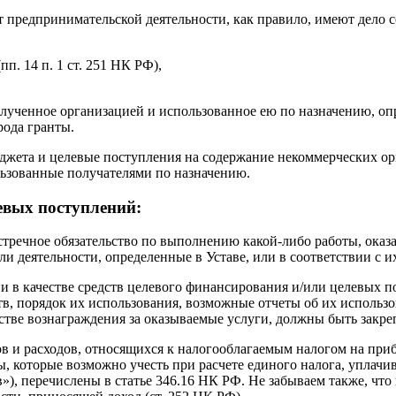
ют предпринимательской деятельности, как правило, имеют дело
п. 14 п. 1 ст. 251 НК РФ),
лученное организацией и использованное ею по назначению, оп
рода гранты.
джета и целевые поступления на содержание некоммерческих ор
льзованные получателями по назначению.
евых поступлений:
 встречное обязательство по выполнению какой-либо работы, оказ
ли деятельности, определенные в Уставе, или в соответствии с 
 в качестве средств целевого финансирования и/или целевых п
в, порядок их использования, возможные отчеты об их использ
стве вознаграждения за оказываемые услуги, должны быть закре
ов и расходов, относящихся к налогооблагаемым налогом на при
, которые возможно учесть при расчете единого налога, уплачи
), перечислены в статье 346.16 НК РФ. Не забываем также, что