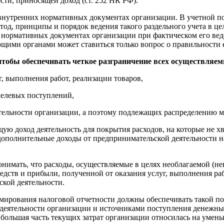
сти, приносящей доход (ст. 252 НК РФ).
 внутренних нормативных документах организации. В учетной п
тод, принципы и порядок ведения такого раздельного учета в ц
в нормативных документах организации при фактическом его вед
ющими органами может ставиться только вопрос о правильности е
чтобы обеспечивать четкое разграничение всех осуществляем
г, выполнения работ, реализации товаров,
целевых поступлений,
ятельности организации, а поэтому подлежащих распределению 
ю доход деятельность для покрытия расходов, на которые не хв
 дополнительные доходы от предпринимательской деятельности н
нимать, что расходы, осуществляемые в целях необлагаемой (не
едств и прибыли, полученной от оказания услуг, выполнения рабо
ской деятельности.
мирования налоговой отчетности должны обеспечивать такой пор
деятельности организации и источниками поступления денежных
 большая часть текущих затрат организации относилась на умен