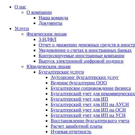
О нас
О компании
Наша команда
Документы
Услуги
Физическим лицам
3-НДФЛ
Отчет о движении денежных средств в иност
Уведомление о счетах в иностранных банках
Контролируемые иностранные компании
Выпуск электронной цифровой подписи
Юридическим лицам
Бухгалтерские услуги
Аутсорсинг бухгалтерских услуг
Ведение бухгалтерии ООО
Бухгалтерское сопровождение бизнеса
Бухгалтерский учет для некоммерчески
Бухгалтерский учет для ИП
Бухгалтерский учет для ИП на АУСН
Бухгалтерский учет для ИП на ОСН
Бухгалтерский учет для ИП на УСН
Восстановление бухгалтерского учета
Расчет заработной платы
Нулевая отчетность