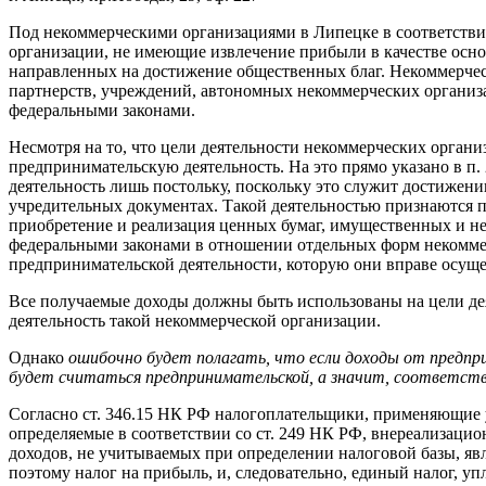
Под некоммерческими организациями
в Липецке
в соответстви
организации, не имеющие извлечение прибыли в качестве осно
направленных на достижение общественных благ. Некоммерчес
партнерств, учреждений, автономных некоммерческих организа
федеральными законами.
Несмотря на то, что цели деятельности некоммерческих орган
предпринимательскую деятельность. На это прямо указано в п
деятельность лишь постольку, поскольку это служит достижению
учредительных документах. Такой деятельностью признаются п
приобретение и реализация ценных бумаг, имущественных и неи
федеральными законами в отношении отдельных форм некоммер
предпринимательской деятельности, которую они вправе осуще
Все получаемые доходы должны быть использованы на цели де
деятельность такой некоммерческой организации.
Однако
ошибочно будет полагать, что если доходы от предпр
будет считаться предпринимательской, а значит, соответст
Согласно ст. 346.15 НК РФ налогоплательщики, применяющие 
определяемые в соответствии со ст. 249 НК РФ, внереализацио
доходов, не учитываемых при определении налоговой базы, я
поэтому налог на прибыль, и, следовательно, единый налог, 