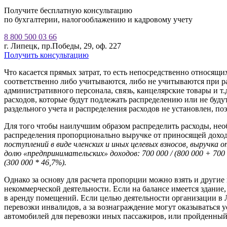
Получите бесплатную консультацию
по бухгалтерии, налогооблажению и кадровому учету
8 800 500 03 66
г. Липецк, пр.Победы, 29, оф. 227
Получить консультацию
Что касается прямых затрат, то есть непосредственно относящ
соответственно либо учитываются, либо не учитываются при ра
административного персонала, связь, канцелярские товары и т.
расходов, которые будут подлежать распределению или не буду
раздельного учета и распределения расходов не установлен, по
Для того чтобы наилучшим образом распределить расходы, нео
распределения пропорционально выручке от приносящей доход
поступлений в виде членских и иных целевых взносов, выручка
долю «предпринимательских» доходов: 700 000 / (800 000 + 70
(300 000 * 46,7%).
Однако за основу для расчета пропорции можно взять и други
некоммерческой деятельности. Если на балансе имеется здание,
в аренду помещений. Если целью деятельности организации
в 
перевозки инвалидов, а за вознаграждение могут оказываться 
автомобилей для перевозки иных пассажиров, или пройденны