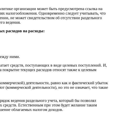
олитике организации может быть предусмотрена ссылка на
елях налогообложения. Одновременно следует учитывать, что
ении, не может свидетельством об отсутствии раздельного
го ведения.
ых расходов на расходы:
между ними.
атает средств, поступающих в виде целевых поступлений. И,
а покрытие текущих расходов относят также к целевым
коммерческой) деятельности, равно как и фактический убыток
т (коммерческой деятельности), но это не означает, что такие
ядок ведения раздельного учета, который бы позволял
 средств. Естественным при этом будет желание таким
ьшение облагаемых налогом доходов.