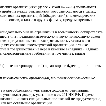
ерческих организациях" (далее - Закон № 7-ФЗ) понимаются
 прибыль между участниками, которые создаются в целях,
религиозных организаций (объединений), некоммерческих
й и союзов, а также в других формах, предусмотренных
аконодательно они не ограничены в возможности осуществлять
 осуществлять предпринимательскую и иную приносящую доход
ям, при условии, что такая деятельность указана в его
целям создания некоммерческой организации, а также
ие в товариществах на вере в качестве вкладчика». Однако
самостоятельные требования, в том числе к видам
 (он же контролирующий) орган вправе будет приостановить
 некоммерческой организации, то такая деятельность не
а налогообложения учитывают доходы от реализации,
не учитывают доходы, указанные в ст. 251 НК РФ. Перечень
ганизаций никаких специальных положений не предусмотрено,
как все остальные организации.