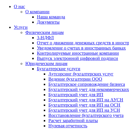
О нас
О компании
Наша команда
Документы
Услуги
Физическим лицам
3-НДФЛ
Отчет о движении денежных средств в иност
Уведомление о счетах в иностранных банках
Контролируемые иностранные компании
Выпуск электронной цифровой подписи
Юридическим лицам
Бухгалтерские услуги
Аутсорсинг бухгалтерских услуг
Ведение бухгалтерии ООО
Бухгалтерское сопровождение бизнеса
Бухгалтерский учет для некоммерчески
Бухгалтерский учет для ИП
Бухгалтерский учет для ИП на АУСН
Бухгалтерский учет для ИП на ОСН
Бухгалтерский учет для ИП на УСН
Восстановление бухгалтерского учета
Расчет заработной платы
Нулевая отчетность