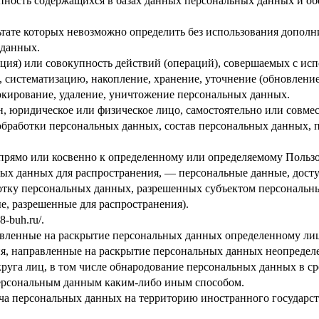
пность содержащихся в базах данных персональных данных и 
льтате которых невозможно определить без использования доп
 данных.
ция) или совокупность действий (операций), совершаемых с исп
, систематизацию, накопление, хранение, уточнение (обновление
локирование, удаление, уничтожение персональных данных.
н, юридическое или физическое лицо, самостоятельно или совм
обработки персональных данных, состав персональных данных, 
прямо или косвенно к определенному или определяемому Польз
ых данных для распространения, — персональные данные, досту
ботку персональных данных, разрешенных субъектом персональн
, разрешенные для распространения).
8-buh.ru/
.
авленные на раскрытие персональных данных определенному лиц
я, направленные на раскрытие персональных данных неопределе
руга лиц, в том числе обнародование персональных данных в с
персональным данным каким-либо иным способом.
ча персональных данных на территорию иностранного государст